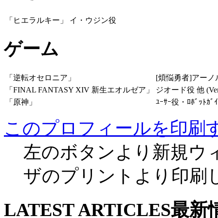
「ヒエラルキー」
イ・ウジン役
ゲーム
「逆転オセロニア」
[煩悩勇者]アーノ
「FINAL FANTASY XIV 新生エオルゼア」
ジオード役 他 (Ver.7
「原神」
ﾕｰｻｰ役・ﾛﾎﾞｯﾄｶﾞｲﾄ
このプロフィールを印刷
左のボタンより新規ウ
ザのプリントより印刷
LATEST ARTICLES
最新