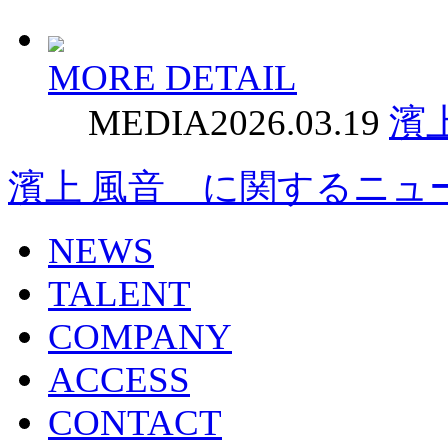
MORE DETAIL
MEDIA
2026.03.19
濱
濱上 風音 に関するニュ
NEWS
TALENT
COMPANY
ACCESS
CONTACT