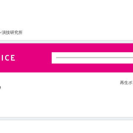
ン演技研究所
ICE
再生ボ